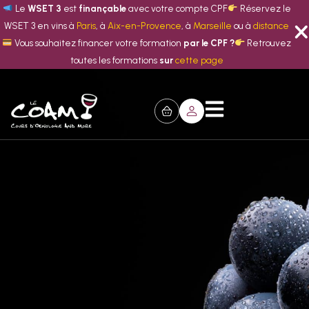
Le
WSET 3
est
finançable
avec votre compte CPF
Réservez le
WSET 3 en vins à
Paris
, à
Aix-en-Provence
, à
Marseille
ou à
distance
Vous souhaitez financer votre formation
par le CPF ?
Retrouvez
toutes les formations
sur
cette page