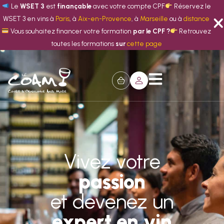
Le
WSET 3
est
finançable
avec votre compte CPF
Réservez le
WSET 3 en vins à
Paris
, à
Aix-en-Provence
, à
Marseille
ou à
distance
Vous souhaitez financer votre formation
par le CPF ?
Retrouvez
toutes les formations
sur
cette page
Vivez votre
passion
et devenez un
expert en vin