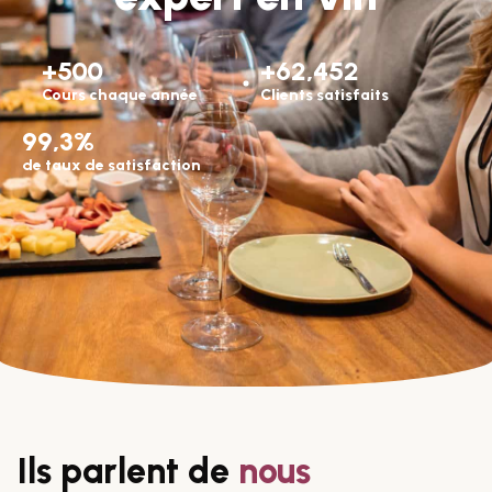
+500
+62,452
Cours chaque année
Clients satisfaits
99,3%
de taux de satisfaction
Ils parlent de
nous