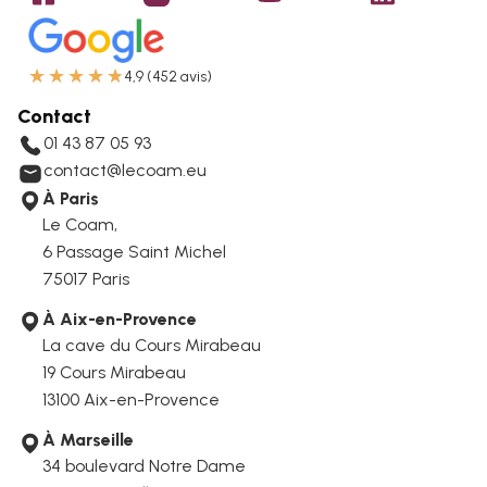
★
★
★
★
★
4,9 (452 avis)
Contact
01 43 87 05 93
contact@lecoam.eu
À Paris
Le Coam,
6 Passage Saint Michel
75017 Paris
À Aix-en-Provence
La cave du Cours Mirabeau
19 Cours Mirabeau
13100 Aix-en-Provence
À Marseille
34 boulevard Notre Dame