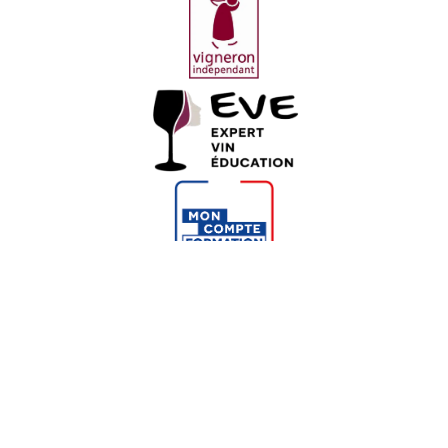
© 2026 Le Coam. Tous droits réservés ｜
Gestion des
cookies
｜ Développement :
Maintenance WP