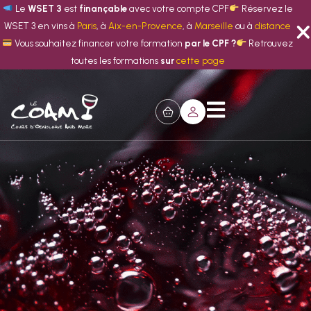
Le
WSET 3
est
finançable
avec votre compte CPF
Réservez le
WSET 3 en vins à
Paris
, à
Aix-en-Provence
, à
Marseille
ou à
distance
Vous souhaitez financer votre formation
par le CPF ?
Retrouvez
toutes les formations
sur
cette page