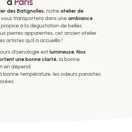
à
Paris
ier des Batignolles
, notre
atelier de
vous transportera dans une
ambiance
 propice à la dégustation de belles
aux pierres apparentes, cet ancien atelier
 artistes qu’il a accueillis !
cours d’oenologie est
lumineuse. Nos
ortent une bonne clarté,
la bonne
in en dépend.
t à bonne température, les odeurs parasites
ssées.