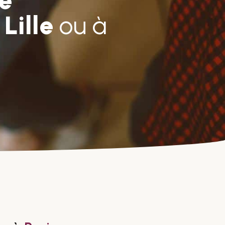
e
à
Lille
ou à