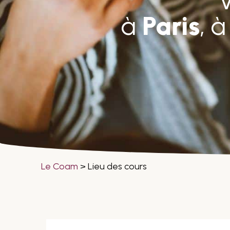
à
Paris
, 
Le Coam
>
Lieu des cours