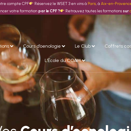
otre compte CPF
Réservez le WSET 3 en vins à
Paris
, à
Aix-en-Provenc
ancer votre formation
par le CPF ?
Retrouvez toutes les formations
sur
tions
Cours d’oenologie
Le Club
Coffrets c
L’École du COAM