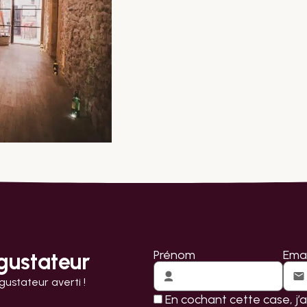
Prénom
Emai
gustateur
ustateur averti !
En cochant cette case, j’