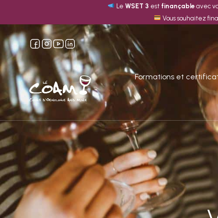
Le
WSET 3
est
finançable
avec v
Vous souhaitez fin
Formations et certifica