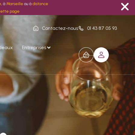
e
, à
Marseille
ou à
distance
cette page
Contactez-nous
01 43 87 05 93
adeaux
Entreprises