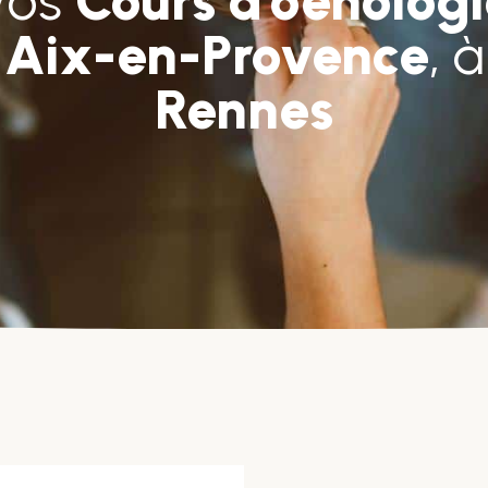
Vos
Cours d’oenologi
à
Aix-en-Provence
, 
Rennes