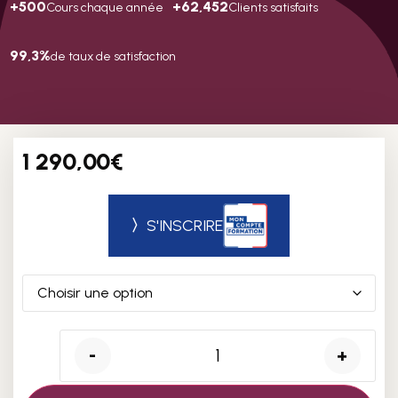
+500
+62,452
Cours chaque année
Clients satisfaits
99,3%
de taux de satisfaction
1 290,00
€
〉
S'INSCRIRE
-
+