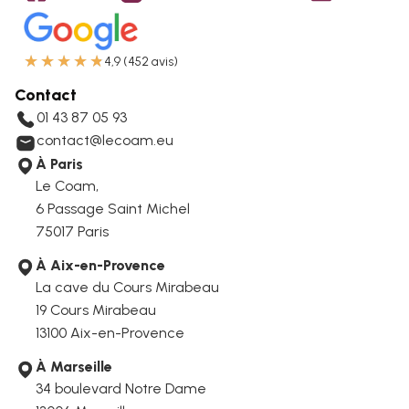
★
★
★
★
★
4,9 (452 avis)
Contact
01 43 87 05 93
contact@lecoam.eu
À Paris
Le Coam,
6 Passage Saint Michel
75017 Paris
À Aix-en-Provence
La cave du Cours Mirabeau
19 Cours Mirabeau
13100 Aix-en-Provence
À Marseille
34 boulevard Notre Dame