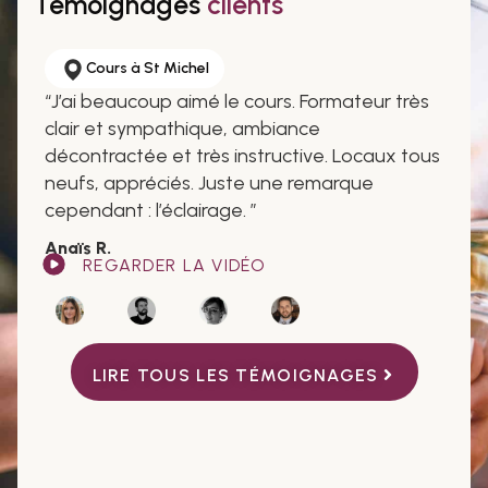
Témoignages
clients
WSET 3, Masterclass de la Dégustation
“
Les cours et les box de Yann sont justes
fantastiques.
”
Martial L.
REGARDER LA VIDÉO
LIRE TOUS LES TÉMOIGNAGES