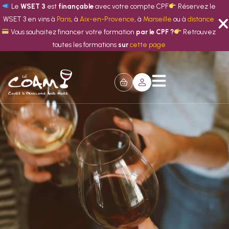
Le
WSET 3
est
finançable
avec votre compte CPF
Réservez le
WSET 3 en vins à
Paris
, à
Aix-en-Provence
, à
Marseille
ou à
distance
Vous souhaitez financer votre formation
par le CPF ?
Retrouvez
toutes les formations
sur
cette page