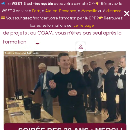
Catégorie :
Le
WSET 3
est
finançable
avec votre compte CPF
Actualité
Réservez le
WSET 3 en vins à
Paris
, à
Aix-en-Provence
, à
Marseille
ou à
distance
Vous souhaitez financer votre formation
par le CPF ?
Retrouvez
Soirée VIP, annuaire des anciens, accompagnement
toutes les formations
sur
cette page
de projets : au COAM, vous n’êtes pas seul après la
formation