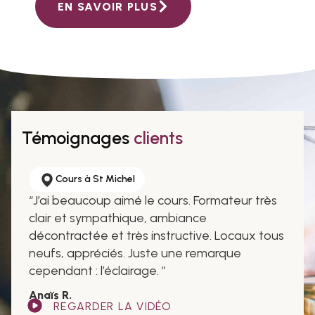
EN SAVOIR PLUS
Témoignages
clients
WSET 3, Masterclass de la Dégustation
“
Les cours et les box de Yann sont justes
fantastiques.
”
Martial L.
REGARDER LA VIDÉO