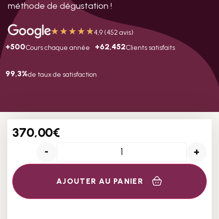
méthode de dégustation !
★
★
★
★
★
4,9 (452 avis)
+500
+62,452
Cours chaque année
Clients satisfaits
99,3%
de taux de satisfaction
370,00
€
-
+
AJOUTER AU PANIER