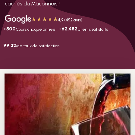
cachés du Mâconnais !
★
★
★
★
★
4,9 (452 avis)
+500
+62,452
Cours chaque année
Clients satisfaits
99,3%
de taux de satisfaction