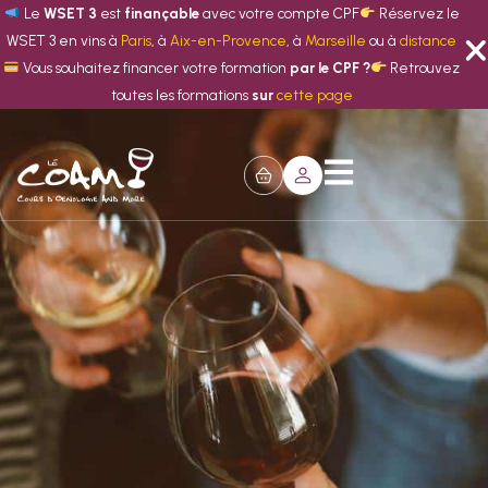
Le
WSET 3
est
finançable
avec votre compte CPF
Réservez le
WSET 3 en vins à
Paris
, à
Aix-en-Provence
, à
Marseille
ou à
distance
Vous souhaitez financer votre formation
par le CPF ?
Retrouvez
toutes les formations
sur
cette page