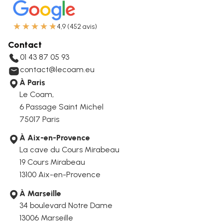
★
★
★
★
★
4,9 (452 avis)
Contact
01 43 87 05 93
contact@lecoam.eu
À Paris
Le Coam,
6 Passage Saint Michel
75017 Paris
À Aix-en-Provence
La cave du Cours Mirabeau
19 Cours Mirabeau
13100 Aix-en-Provence
À Marseille
34 boulevard Notre Dame
13006
Marseille