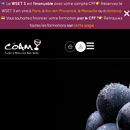
Le
WSET 3
est
finançable
avec votre compte CPF
Réservez le
WSET 3 en vins à
Paris
, à
Aix-en-Provence
, à
Marseille
ou à
distance
Vous souhaitez financer votre formation
par le CPF ?
Retrouvez
toutes les formations
sur
cette page