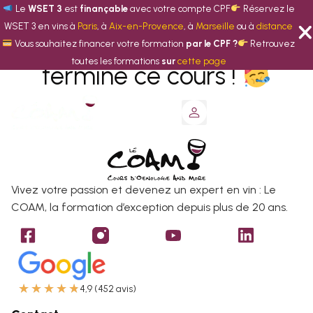
Cours terminé
Le
WSET 3
est
finançable
avec votre compte CPF
Réservez le
WSET 3 en vins à
Paris
, à
Aix-en-Provence
, à
Marseille
ou à
distance
Vous souhaitez financer votre formation
par le CPF ?
Retrouvez
Félicitations, vous avez
toutes les formations
sur
cette page
terminé ce cours !
Trouver d’autres cours
Vivez votre passion et devenez un expert en vin : Le
COAM, la formation d’exception depuis plus de 20 ans.
★
★
★
★
★
4,9 (452 avis)