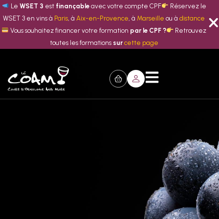
Le
WSET 3
est
finançable
avec votre compte CPF
Réservez le
WSET 3 en vins à
Paris
, à
Aix-en-Provence
, à
Marseille
ou à
distance
Vous souhaitez financer votre formation
par le CPF ?
Retrouvez
toutes les formations
sur
cette page